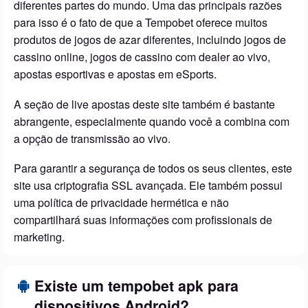
diferentes partes do mundo. Uma das principais razões
para isso é o fato de que a Tempobet oferece muitos
produtos de jogos de azar diferentes, incluindo jogos de
cassino online, jogos de cassino com dealer ao vivo,
apostas esportivas e apostas em eSports.
A seção de live apostas deste site também é bastante
abrangente, especialmente quando você a combina com
a opção de transmissão ao vivo.
Para garantir a segurança de todos os seus clientes, este
site usa criptografia SSL avançada. Ele também possui
uma política de privacidade hermética e não
compartilhará suas informações com profissionais de
marketing.
Existe um tempobet apk para
dispositivos Android?