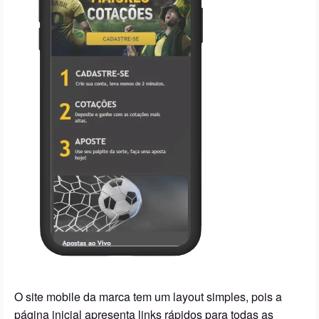
O site mobile da marca tem um layout simples, pois a
página inicial apresenta links rápidos para todas as