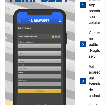
app
usando
seu
celular.
Clique
no
botão
“Registre
se”.
Vai
aparecer
um
formulári
de
cadastro.