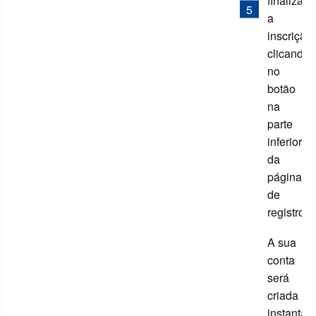
finalizar
a
inscrição,
clicando
no
botão
na
parte
inferior
da
página
de
registro.
A sua
conta
será
criada
instanta