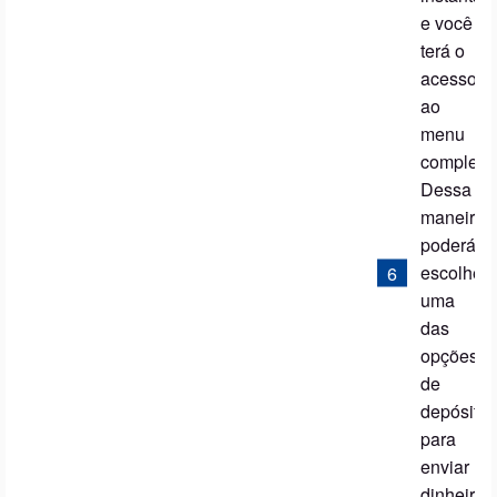
e você
terá o
acesso
ao
menu
completo.
Dessa
maneira,
poderá
escolher
uma
das
opções
de
depósito
para
enviar
dinheiro