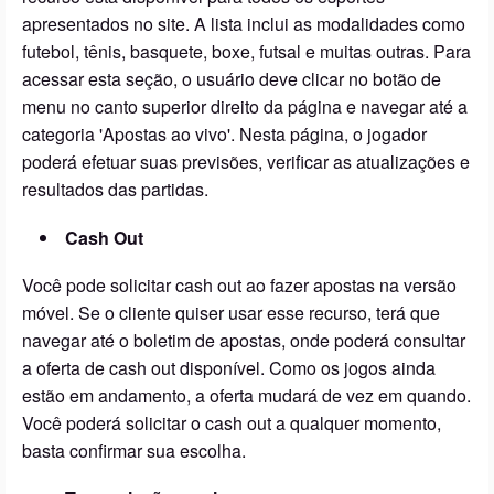
apresentados no site. A lista inclui as modalidades como
futebol, tênis, basquete, boxe, futsal e muitas outras. Para
acessar esta seção, o usuário deve clicar no botão de
menu no canto superior direito da página e navegar até a
categoria 'Apostas ao vivo'. Nesta página, o jogador
poderá efetuar suas previsões, verificar as atualizações e
resultados das partidas.
Cash Out
Você pode solicitar cash out ao fazer apostas na versão
móvel. Se o cliente quiser usar esse recurso, terá que
navegar até o boletim de apostas, onde poderá consultar
a oferta de cash out disponível. Como os jogos ainda
estão em andamento, a oferta mudará de vez em quando.
Você poderá solicitar o cash out a qualquer momento,
basta confirmar sua escolha.