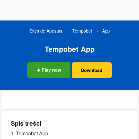
Sites de Apostas
Tempobet
App
Tempobet App
Play now
Download
Spis treści
Tempobet App