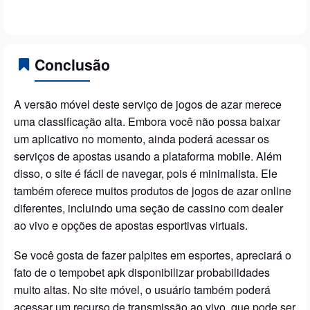
Conclusão
A versão móvel deste serviço de jogos de azar merece
uma classificação alta. Embora você não possa baixar
um aplicativo no momento, ainda poderá acessar os
serviços de apostas usando a plataforma mobile. Além
disso, o site é fácil de navegar, pois é minimalista. Ele
também oferece muitos produtos de jogos de azar online
diferentes, incluindo uma seção de cassino com dealer
ao vivo e opções de apostas esportivas virtuais.
Se você gosta de fazer palpites em esportes, apreciará o
fato de o tempobet apk disponibilizar probabilidades
muito altas. No site móvel, o usuário também poderá
acessar um recurso de transmissão ao vivo, que pode ser