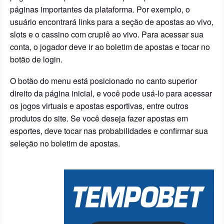
páginas importantes da plataforma. Por exemplo, o
usuário encontrará links para a seção de apostas ao vivo,
slots e o cassino com crupiê ao vivo. Para acessar sua
conta, o jogador deve ir ao boletim de apostas e tocar no
botão de login.
O botão do menu está posicionado no canto superior
direito da página inicial, e você pode usá-lo para acessar
os jogos virtuais e apostas esportivas, entre outros
produtos do site. Se você deseja fazer apostas em
esportes, deve tocar nas probabilidades e confirmar sua
seleção no boletim de apostas.