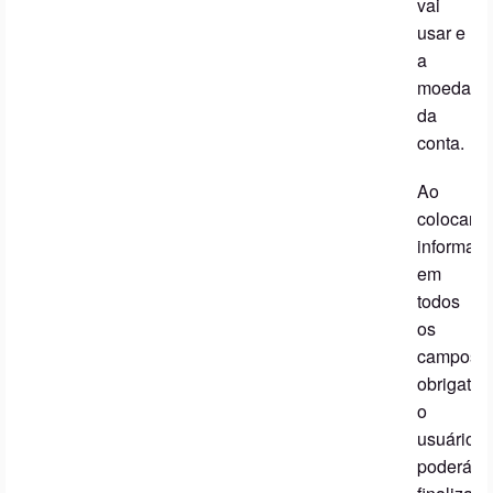
vai
usar e
a
moeda
da
conta.
Ao
colocar
informaç
em
todos
os
campos
obrigatóri
o
usuário
poderá