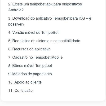
Existe um tempobet apk para dispositivos
Android?
Download do aplicativo Tempobet para iOS – é
possível?
Versão móvel do TempoBet
Requisitos do sistema e compatibilidade
Recursos do aplicativo
Cadastro no Tempobet Mobile
Bônus móvel Tempobet
Métodos de pagamento
Apoio ao cliente
Conclusão