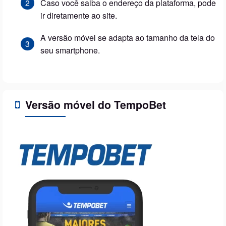
Caso você saiba o endereço da plataforma, pode
ir diretamente ao site.
A versão móvel se adapta ao tamanho da tela do
seu smartphone.
Versão móvel do TempoBet